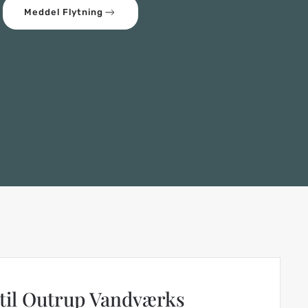
Meddel Flytning
til Outrup Vandværks