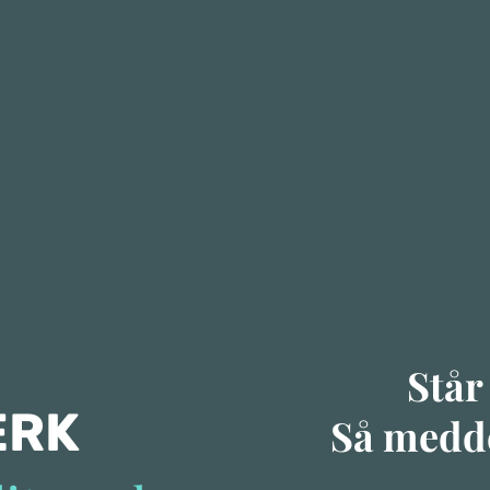
Står
ÆRK
Så medde